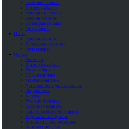
Осенняя рыбалка
Летняя рыбалка
Аренда инвентаря
Аренда техники
Календарь рыбака
Фотогалерея
Охота
Аренда техники
Календарь охотника
Фотогалерея
Отдых
Ресторан
Летние бассейны
Русская баня
СПА-комплекс
Мангальная зона
Детская площадка и игровая
PlayStation 4
Караоке
Русский бильярд
Кофейная комната
Прокат маломерного флота
Водные аттракционы
Катание на квадроциклах
Конные прогулки