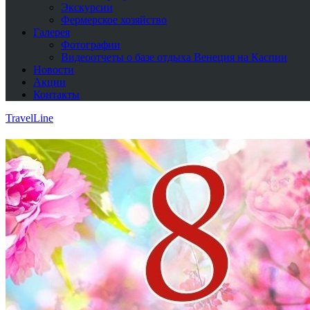
Экскурсии
Фермерское хозяйство
Галерея
Фотографии
Видеоотчеты о базе отдыха Венеция на Каспии
Новости
Акции
Контакты
TravelLine