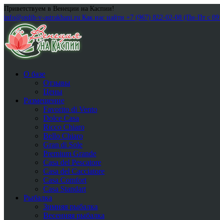
Приветствуем в Венеции на Каспии!
info@otdih-v-astrakhani.ru
Как нас найти
+7 (967) 822-02-08 (Пн-Пт с 09
О базе
Отзывы
Цены
Размещение
Favorito di Vento
Dolce Casa
Ricco Chiaro
Bello Chiaro
Gran di Sole
Premium Grande
Casa del Pescatore
Casa del Cacсiatore
Casa Comfort
Casa Standart
Рыбалка
Зимняя рыбалка
Весенняя рыбалка