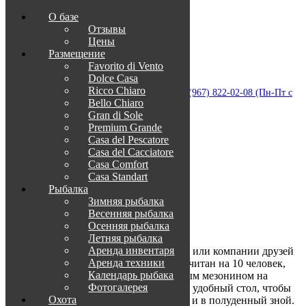
О базе
Отзывы
Цены
Размещение
Favorito di Vento
Dolce Casa
Приветствуем в Венеции на Каспии!
Ricco Chiaro
info@otdih-v-astrakhani.ru
Как нас найти
+7 (967) 822-02-08 (Пн-Пт с
Bello Chiaro
09:00 до 18:00)
Забронировать
Gran di Sole
TravelLine
Premium Grande
Casa del Pescatore
8
Casa del Cacсiatore
Гостей
Casa Comfort
1
Casa Standart
Ванные комнаты
Рыбалка
2
Зимняя рыбалка
К-во спальных комнат
Весенняя рыбалка
6
Осенняя рыбалка
К-во кроватей
Летняя рыбалка
Аренда инвентаря
Идеальное решение для семьи с детьми или компании друзей
Аренда техники
2-х этажный коттедж
Bello Chiaro
рассчитан на 10 человек,
Календарь рыбака
общей площадью 110 кв.м. с просторным мезонином на
Фотогалерея
втором этаже. В доме имеется большой удобный стол, чтобы
Охота
собраться большой компанией вечером и в полуденный зной.