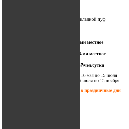
Открытая мансарда
2 двуспальных кровати, раскладной пуф
Стоимость коттеджа:
29 000 ₽/сутки* (за 8-ми местное
размещение)
38 000 ₽/сутки** (за 8-ми местное
размещение)
+2 допместа — 2 500 ₽/чел/сутки
* с 15 ноября по 15 марта, с 16 мая по 15 июля
** с 15 марта по 16 мая, с 15 июля по 15 ноября
Уважаемые гости, в высокий сезон и в праздничные дни
бронь от 2-х суток!