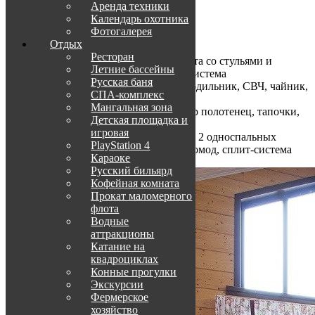
Аренда техники
Календарь охотника
1 этаж
Фотогалерея
Отдых
прихожая – гардеробный шкаф
Ресторан
гостиная — большой угловая тахта со стульями и
Летние бассейны
столом, спутниковое ТV, сплит-система
Русская баня
кухня – кухонный гарнитур, холодильник, СВЧ, чайник,
СПА-комплекс
кухонная посуда
Мангальная зона
c/у — душевая кабина, фен, набор полотенец, тапочки,
Детская площадка и
шампунь, гель, мыло
игровая
2 спальни – в каждой спальне: по 2 односпальных
PlayStation 4
кровати, по 2 тумбы, шкаф/или комод, сплит-система
Караоке
Русский бильярд
Кофейная комната
Прокат маломерного
флота
Водные
аттракционы
Катание на
квадроциклах
Конные прогулки
Экскурсии
Фермерское
хозяйство