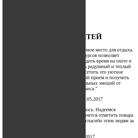
ГОТОВЫ ЗАКАЗАТЬ?
Выберите дни и заполните заявку
ОТЗЫВЫ НАШИХ ГОСТЕЙ
“Очень комфортабельное, тихое и красивое место для отдыха.
Замечательная природа, обилие биоресурсов позволяет
отдыхающим удачно и с пользой проводить время на охоте и
рыбалке. Благодарим персонал за очень радушный и теплый
прием. Надеемся еще неоднократно посетить это уютное
место и застать это же радушие и теплый прием и получить
много новых впечатлений и положительных эмоций от
активного отдыха и качественного сервиса.”
— Быков Павел, г. Санкт-Петербург, 07.05.2017
“Большое спасибо! Все очень понравилось. Надеемся
приехать еще ни один раз. Особенно хочется отметить повара
Валентину и егеря Андрея! Отдельное спасибо этим людям за
их заботу о нас!”
— Елисеева Юлия, г. Астрахань, 15.02.2017