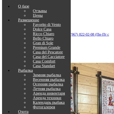
О базе
Отзывы
Цены
Размещение
Favorito di Vento
Dolce Casa
Приветствуем в Венеции на Каспии!
Ricco Chiaro
info@otdih-v-astrakhani.ru
Как нас найти
+7 (967) 822-02-08 (Пн-Пт с
Bello Chiaro
09:00 до 18:00)
Забронировать
Gran di Sole
TravelLine
Premium Grande
Casa del Pescatore
Караоке
Casa del Cacсiatore
Casa Comfort
Casa Standart
Рыбалка
Зимняя рыбалка
Весенняя рыбалка
Осенняя рыбалка
Летняя рыбалка
Аренда инвентаря
Аренда техники
Календарь рыбака
Фотогалерея
Охота