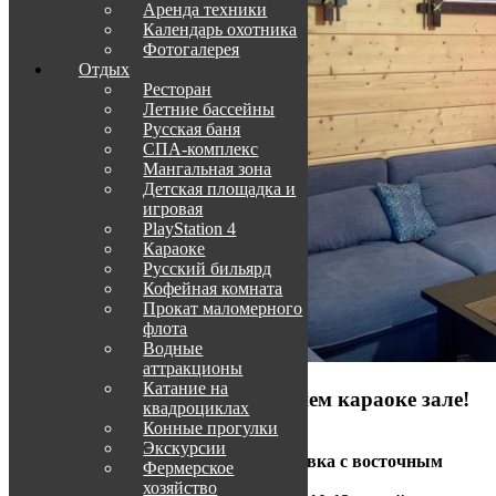
Аренда техники
Календарь охотника
Фотогалерея
Отдых
Ресторан
Летние бассейны
Русская баня
СПА-комплекс
Мангальная зона
Детская площадка и
игровая
PlayStation 4
Караоке
Русский бильярд
Кофейная комната
Прокат маломерного
флота
Водные
аттракционы
Катание на
Почувствуй себя звездой в нашем караоке зале!
квадроциклах
Конные прогулки
Более 20 000 песен.
Экскурсии
Уютная стилизованная обстановка с восточным
Фермерское
колоритом.
хозяйство