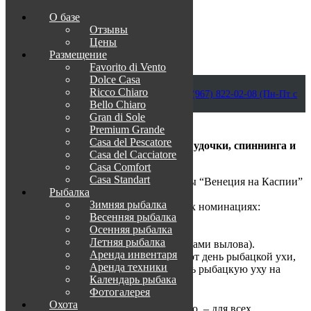
О базе
Отзывы
Цены
Размещение
Favorito di Vento
Dolce Casa
Приветствуем в Венеции на Каспии!
Ricco Chiaro
info@otdih-v-astrakhani.ru
Как нас найти
+7 (967) 822-02-08 (Пн-Пт с
Bello Chiaro
09:00 до 18:00)
Забронировать
Gran di Sole
TravelLine
Premium Grande
Casa del Pescatore
Рыболовный турнир среди мастеров удочки, спиннинга и
Casa del Cacсiatore
донки!
Casa Comfort
Casa Standart
8 июля с 08:00 до 12:00 на причале базы “Венеция на Каспии”
Рыбалка
состоится рыболовный турнир.
Зимняя рыбалка
Награждение победителей будет в двух номинациях:
Весенняя рыбалка
1.«Самая длинная по размеру рыба»*
Осенняя рыбалка
2. «Общий вес пойманной рыбы»
Летняя рыбалка
(в соответствии с допустимыми размерами вылова).
Аренда инвентаря
Не обойдется и без традиционной в этот день рыбацкой ухи,
Аренда техники
поэтому все желающие смогут отведать рыбацкую уху на
Календарь рыбака
костре.
Фотогалерея
Участники:
все желающие
Охота
Стоимость участия
– 500₽ и бесплатно – для всех