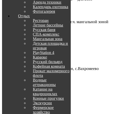
Аренда техники
проживающих
Календарь охотника
В стоимость входит:
Фотогалерея
Отдых
участие в турнире
Ресторан
пользование инфраструктурой в т.ч. мангальной зоной
Летние бассейны
охраняемая автостоянка
Русская баня
СПА-комплекс
О нас
Мангальная зона
Детская площадка и
Менеджер по туризму:
игровая
+7-967-822-02-08
PlayStation 4
+7-8512-20-02-08
Караоке
Русский бильярд
Место нахождения:
Кофейная комната
Астраханская область, Икрянинский р-н, с.Вахромеево
Прокат маломерного
флота
GPS координаты:
Водные
45º49’29.72″ N 47º35’36.28″ E
аттракционы
Катание на
Контакты
квадроциклах
Конные прогулки
Забронировать
Экскурсии
Фермерское
Посетите нас
хозяйство