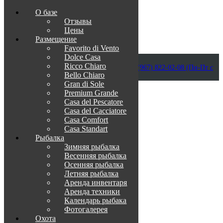
О базе
Отзывы
Цены
Размещение
Favorito di Vento
Dolce Casa
Приветствуем в Венеции на Каспии!
Ricco Chiaro
info@otdih-v-astrakhani.ru
Как нас найти
+7 (967) 822-02-08 (Пн-Пт с
Bello Chiaro
09:00 до 18:00)
Забронировать
Gran di Sole
TravelLine
Premium Grande
Casa del Pescatore
Casa del Cacсiatore
Casa Comfort
Casa Standart
Рыбалка
Зимняя рыбалка
Весенняя рыбалка
Осенняя рыбалка
Летняя рыбалка
Аренда инвентаря
Аренда техники
Календарь рыбака
Фотогалерея
Охота