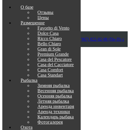
О базе
Отзывы
Цены
Размещение
Favorito di Vento
Dolce Casa
Приветствуем в Венеции на Каспии!
Ricco Chiaro
info@otdih-v-astrakhani.ru
Как нас найти
+7 (967) 822-02-08 (Пн-Пт с
Bello Chiaro
09:00 до 18:00)
Забронировать
Gran di Sole
TravelLine
Premium Grande
Casa del Pescatore
Casa del Cacсiatore
Casa Comfort
Casa Standart
Рыбалка
Зимняя рыбалка
Весенняя рыбалка
Осенняя рыбалка
Летняя рыбалка
Аренда инвентаря
Аренда техники
Календарь рыбака
Фотогалерея
Охота