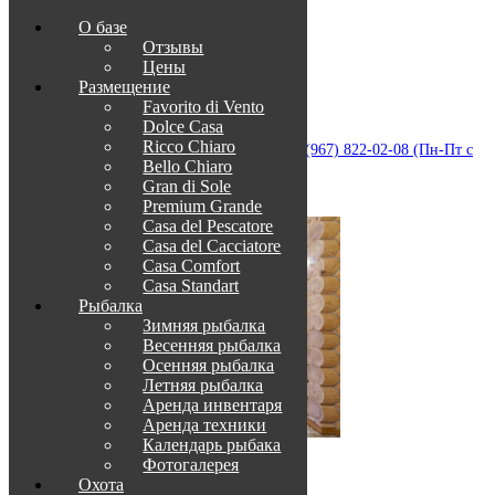
О базе
Отзывы
Цены
Размещение
Favorito di Vento
Dolce Casa
Приветствуем в Венеции на Каспии!
Ricco Chiaro
info@otdih-v-astrakhani.ru
Как нас найти
+7 (967) 822-02-08 (Пн-Пт с
Bello Chiaro
09:00 до 18:00)
Забронировать
Gran di Sole
TravelLine
Premium Grande
Casa del Pescatore
Casa del Cacсiatore
Casa Comfort
Casa Standart
Рыбалка
Зимняя рыбалка
Весенняя рыбалка
Осенняя рыбалка
Летняя рыбалка
Аренда инвентаря
Аренда техники
Календарь рыбака
Фотогалерея
О нас
Охота