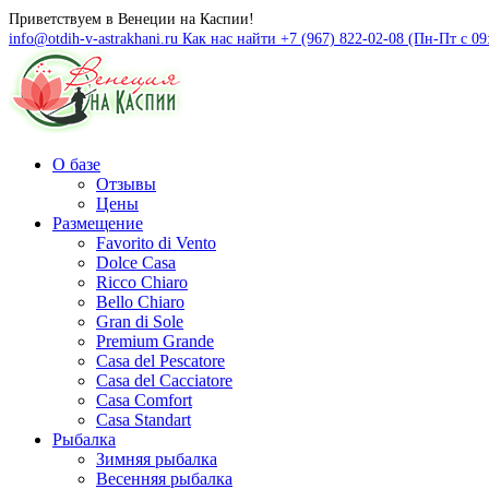
Приветствуем в Венеции на Каспии!
info@otdih-v-astrakhani.ru
Как нас найти
+7 (967) 822-02-08 (Пн-Пт с 09
О базе
Отзывы
Цены
Размещение
Favorito di Vento
Dolce Casa
Ricco Chiaro
Bello Chiaro
Gran di Sole
Premium Grande
Casa del Pescatore
Casa del Cacсiatore
Casa Comfort
Casa Standart
Рыбалка
Зимняя рыбалка
Весенняя рыбалка