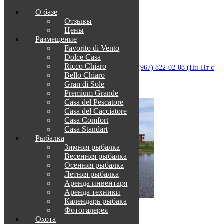
О базе
Отзывы
Цены
Размещение
Favorito di Vento
Dolce Casa
Приветствуем в Венеции на Каспии!
Ricco Chiaro
info@otdih-v-astrakhani.ru
Как нас найти
+7 (967) 822-02-08 (Пн-Пт с
Bello Chiaro
09:00 до 18:00)
Забронировать
Gran di Sole
TravelLine
Premium Grande
Casa del Pescatore
Casa del Cacсiatore
Casa Comfort
Casa Standart
Рыбалка
Зимняя рыбалка
Весенняя рыбалка
Осенняя рыбалка
Летняя рыбалка
Аренда инвентаря
Аренда техники
Календарь рыбака
Фотогалерея
О нас
Охота