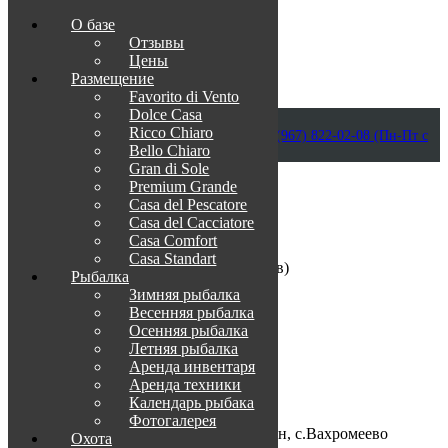
О базе
Отзывы
Цены
Размещение
Favorito di Vento
Dolce Casa
Приветствуем в Венеции на Каспии!
Ricco Chiaro
info@otdih-v-astrakhani.ru
Как нас найти
+7 (967) 822-02-08 (Пн-Пт с
Bello Chiaro
09:00 до 18:00)
Забронировать
Gran di Sole
TravelLine
Premium Grande
Casa del Pescatore
4-х тактный
Casa del Cacсiatore
3-4 чел
Casa Comfort
14 400 ₽/день
Casa Standart
Катер, егерское обслуживание (10 часов)
Рыбалка
Зимняя рыбалка
О нас
Весенняя рыбалка
Осенняя рыбалка
Менеджер по туризму:
Летняя рыбалка
+7-967-822-02-08
Аренда инвентаря
+7-8512-20-02-08
Аренда техники
Календарь рыбака
Место нахождения:
Фотогалерея
Астраханская область, Икрянинский р-н, с.Вахромеево
Охота