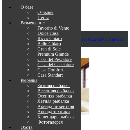
О базе
Отзывы
Цены
Размещение
Favorito di Vento
Dolce Casa
Приветствуем в Венеции на Каспии!
Ricco Chiaro
info@otdih-v-astrakhani.ru
Как нас найти
+7 (967) 822-02-08 (Пн-Пт с
Bello Chiaro
09:00 до 18:00)
Забронировать
Gran di Sole
TravelLine
Premium Grande
Casa del Pescatore
Casa del Cacсiatore
Casa Comfort
Casa Standart
Рыбалка
Зимняя рыбалка
Весенняя рыбалка
Осенняя рыбалка
Летняя рыбалка
Аренда инвентаря
Аренда техники
Календарь рыбака
Фотогалерея
О нас
Охота