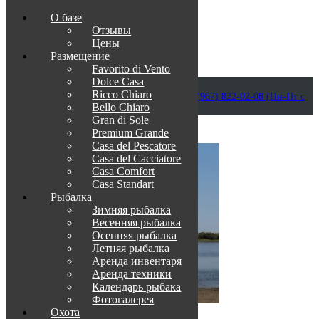
О базе
Отзывы
Цены
Размещение
Favorito di Vento
Dolce Casa
Приветствуем в Венеции на Каспии!
Ricco Chiaro
info@otdih-v-astrakhani.ru
Как нас найти
+7 (967) 822-02-08 (Пн-Пт с
Bello Chiaro
09:00 до 18:00)
Забронировать
Gran di Sole
TravelLine
Premium Grande
Casa del Pescatore
Casa del Cacсiatore
Casa Comfort
Casa Standart
Рыбалка
Зимняя рыбалка
Весенняя рыбалка
Осенняя рыбалка
Летняя рыбалка
Аренда инвентаря
Аренда техники
Календарь рыбака
Фотогалерея
Охота