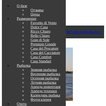
О базе
Отзывы
Цены
Размещение
Favorito di Vento
Dolce Casa
Приветствуем в Венеции на Каспии!
Ricco Chiaro
info@otdih-v-astrakhani.ru
Как нас найти
+7 (967) 822-02-08 (Пн-Пт с
Bello Chiaro
09:00 до 18:00)
Забронировать
Gran di Sole
TravelLine
Premium Grande
Casa del Pescatore
Casa del Cacсiatore
Casa Comfort
Casa Standart
Рыбалка
Зимняя рыбалка
Весенняя рыбалка
Осенняя рыбалка
Летняя рыбалка
Аренда инвентаря
Аренда техники
Календарь рыбака
Фотогалерея
Охота