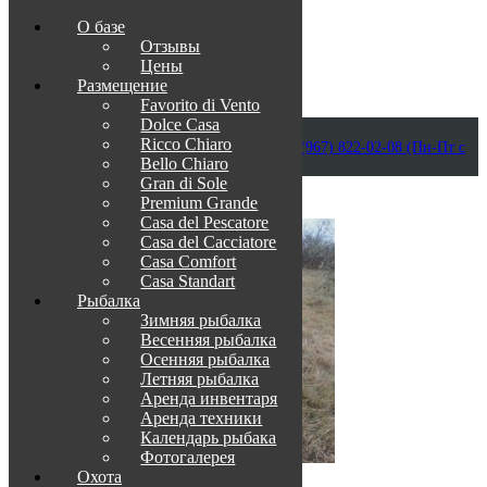
О базе
Отзывы
Цены
Размещение
Favorito di Vento
Dolce Casa
Приветствуем в Венеции на Каспии!
Ricco Chiaro
info@otdih-v-astrakhani.ru
Как нас найти
+7 (967) 822-02-08 (Пн-Пт с
Bello Chiaro
09:00 до 18:00)
Забронировать
Gran di Sole
TravelLine
Premium Grande
Casa del Pescatore
Casa del Cacсiatore
Casa Comfort
Casa Standart
Рыбалка
Зимняя рыбалка
Весенняя рыбалка
Осенняя рыбалка
Летняя рыбалка
Аренда инвентаря
Аренда техники
Календарь рыбака
Фотогалерея
Охота