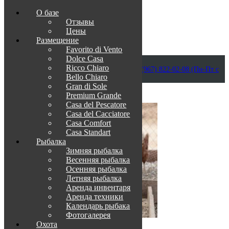
О базе
Отзывы
Цены
Размещение
Favorito di Vento
Dolce Casa
Приветствуем в Венеции на Каспии!
Ricco Chiaro
info@otdih-v-astrakhani.ru
Как нас найти
+7 (967) 822-02-08 (Пн-Пт с
Bello Chiaro
09:00 до 18:00)
Забронировать
Gran di Sole
TravelLine
Premium Grande
Casa del Pescatore
Casa del Cacсiatore
Casa Comfort
Casa Standart
Рыбалка
Зимняя рыбалка
Весенняя рыбалка
Осенняя рыбалка
Летняя рыбалка
Аренда инвентаря
Аренда техники
Календарь рыбака
Фотогалерея
Охота