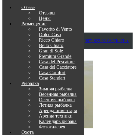
О базе
Отзывы
Цены
Размещение
Favorito di Vento
Dolce Casa
Приветствуем в Венеции на Каспии!
Ricco Chiaro
info@otdih-v-astrakhani.ru
Как нас найти
+7 (967) 822-02-08 (Пн-Пт с
Bello Chiaro
09:00 до 18:00)
Забронировать
Gran di Sole
TravelLine
Premium Grande
Casa del Pescatore
Casa del Cacсiatore
Casa Comfort
Casa Standart
Рыбалка
Зимняя рыбалка
Весенняя рыбалка
Осенняя рыбалка
Летняя рыбалка
Аренда инвентаря
Аренда техники
Календарь рыбака
Фотогалерея
Охота