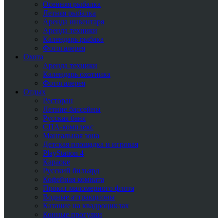
Осенняя рыбалка
Летняя рыбалка
Аренда инвентаря
Аренда техники
Календарь рыбака
Фотогалерея
Охота
Аренда техники
Календарь охотника
Фотогалерея
Отдых
Ресторан
Летние бассейны
Русская баня
СПА-комплекс
Мангальная зона
Детская площадка и игровая
PlayStation 4
Караоке
Русский бильярд
Кофейная комната
Прокат маломерного флота
Водные аттракционы
Катание на квадроциклах
Конные прогулки