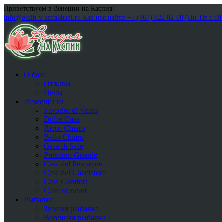
Приветствуем в Венеции на Каспии!
info@otdih-v-astrakhani.ru
Как нас найти
+7 (967) 822-02-08 (Пн-Пт с 09
О базе
Отзывы
Цены
Размещение
Favorito di Vento
Dolce Casa
Ricco Chiaro
Bello Chiaro
Gran di Sole
Premium Grande
Casa del Pescatore
Casa del Cacсiatore
Casa Comfort
Casa Standart
Рыбалка
Зимняя рыбалка
Весенняя рыбалка