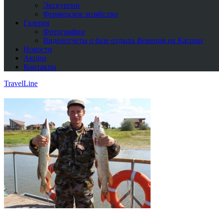
Экскурсии
Фермерское хозяйство
Галерея
Фотографии
Видеоотчеты о базе отдыха Венеция на Каспии
Новости
Акции
Контакты
TravelLine