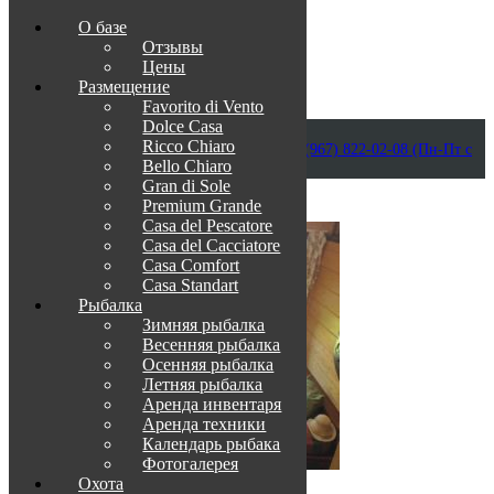
О базе
Отзывы
Цены
Размещение
Favorito di Vento
Dolce Casa
Приветствуем в Венеции на Каспии!
Ricco Chiaro
info@otdih-v-astrakhani.ru
Как нас найти
+7 (967) 822-02-08 (Пн-Пт с
Bello Chiaro
09:00 до 18:00)
Забронировать
Gran di Sole
TravelLine
Premium Grande
Casa del Pescatore
Casa del Cacсiatore
Casa Comfort
Casa Standart
Рыбалка
Зимняя рыбалка
Весенняя рыбалка
Осенняя рыбалка
Летняя рыбалка
Аренда инвентаря
Аренда техники
Календарь рыбака
Фотогалерея
Охота