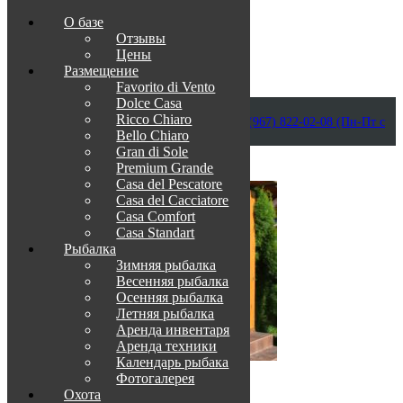
О базе
Отзывы
Цены
Размещение
Favorito di Vento
Dolce Casa
Приветствуем в Венеции на Каспии!
Ricco Chiaro
info@otdih-v-astrakhani.ru
Как нас найти
+7 (967) 822-02-08 (Пн-Пт с
Bello Chiaro
09:00 до 18:00)
Забронировать
Gran di Sole
TravelLine
Premium Grande
Casa del Pescatore
Casa del Cacсiatore
Casa Comfort
Casa Standart
Рыбалка
Зимняя рыбалка
Весенняя рыбалка
Осенняя рыбалка
Летняя рыбалка
Аренда инвентаря
Аренда техники
Календарь рыбака
Фотогалерея
О нас
Охота