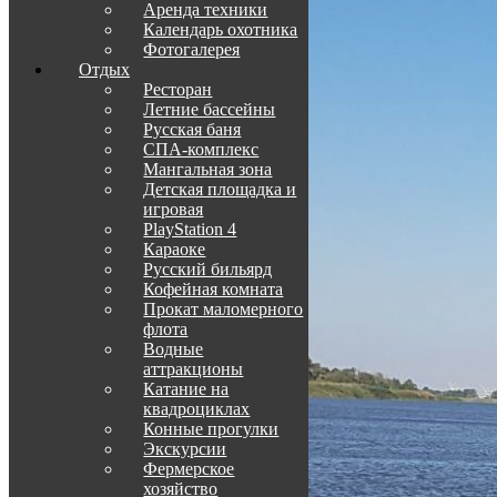
Аренда техники
Календарь охотника
Фотогалерея
Отдых
Ресторан
Летние бассейны
Русская баня
СПА-комплекс
Мангальная зона
Детская площадка и
игровая
PlayStation 4
Караоке
Русский бильярд
Кофейная комната
Прокат маломерного
флота
Водные
аттракционы
Катание на
квадроциклах
Конные прогулки
Экскурсии
Фермерское
хозяйство