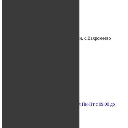
О нас
Менеджер по туризму:
+7-967-822-02-08
+7-8512-20-02-08
Место нахождения:
Астраханская область, Икрянинский р-н, с.Вахромеево
GPS координаты:
45º49’29.72″ N 47º35’36.28″ E
Контакты
Забронировать
Посетите нас
info@otdih-v-astrakhani.ru
+7 (967) 822-02-08 (отдел бронирования Пн-Пт с 09:00 до
18:00)
Социальные сети