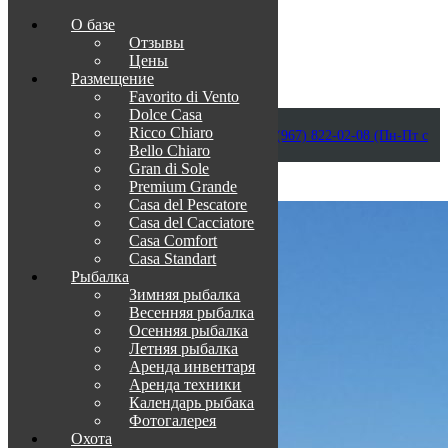
О базе
Отзывы
Цены
Размещение
Favorito di Vento
Dolce Casa
Приветствуем в Венеции на Каспии!
Ricco Chiaro
info@otdih-v-astrakhani.ru
Как нас найти
+7 (967) 822-02-08 (Пн-Пт с
Bello Chiaro
09:00 до 18:00)
Забронировать
Gran di Sole
TravelLine
Premium Grande
Casa del Pescatore
Casa del Cacсiatore
Casa Comfort
Casa Standart
Рыбалка
Зимняя рыбалка
Весенняя рыбалка
Осенняя рыбалка
Летняя рыбалка
Аренда инвентаря
Аренда техники
Календарь рыбака
Фотогалерея
Охота