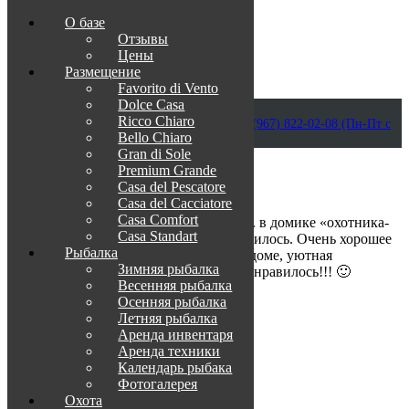
О базе
Отзывы
Цены
Размещение
Favorito di Vento
Dolce Casa
Приветствуем в Венеции на Каспии!
Ricco Chiaro
info@otdih-v-astrakhani.ru
Как нас найти
+7 (967) 822-02-08 (Пн-Пт с
Bello Chiaro
09:00 до 18:00)
Забронировать
Gran di Sole
TravelLine
Premium Grande
Casa del Pescatore
Casa del Cacсiatore
Casa Comfort
Отдыхали с 31.12.2015г. по 03.01.2016г. в домике «охотника-
Casa Standart
рыбака». Спасибо за отдых, все понравилось. Очень хорошее
Рыбалка
обслуживание. Отличная атмосфера в доме, уютная
Зимняя рыбалка
обстановка. Хорошо отдохнули. Все понравилось!!! 🙂
Весенняя рыбалка
Осенняя рыбалка
О нас
Летняя рыбалка
Аренда инвентаря
Менеджер по туризму:
Аренда техники
+7-967-822-02-08
Календарь рыбака
+7-8512-20-02-08
Фотогалерея
Охота
Место нахождения: