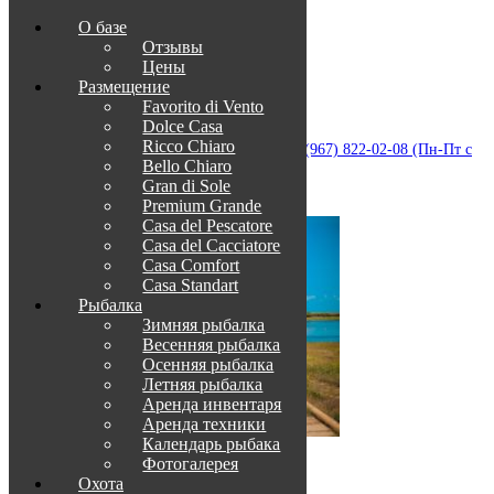
О базе
Отзывы
Цены
Размещение
Favorito di Vento
Dolce Casa
Приветствуем в Венеции на Каспии!
Ricco Chiaro
info@otdih-v-astrakhani.ru
Как нас найти
+7 (967) 822-02-08 (Пн-Пт с
Bello Chiaro
09:00 до 18:00)
Забронировать
Gran di Sole
TravelLine
Premium Grande
Casa del Pescatore
Casa del Cacсiatore
Casa Comfort
Casa Standart
Рыбалка
Зимняя рыбалка
Весенняя рыбалка
Осенняя рыбалка
Летняя рыбалка
Аренда инвентаря
Аренда техники
Календарь рыбака
Фотогалерея
О нас
Охота