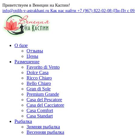
Приветствуем в Венеции на Каспии!
info@otdih-v-astrakhani.ru
Как нас найти
+7 (967) 822-02-08 (Пн-Пт с 09
О базе
Отзывы
Цены
Размещение
Favorito di Vento
Dolce Casa
Ricco Chiaro
Bello Chiaro
Gran di Sole
Premium Grande
Casa del Pescatore
Casa del Cacсiatore
Casa Comfort
Casa Standart
Рыбалка
Зимняя рыбалка
Весенняя рыбалка