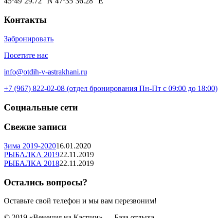
45º49’29.72″ N 47º35’36.28″ E
Контакты
Забронировать
Посетите нас
info@otdih-v-astrakhani.ru
+7 (967) 822-02-08 (отдел бронирования Пн-Пт с 09:00 до 18:00)
Социальные сети
Свежие записи
Зима 2019-2020
16.01.2020
РЫБАЛКА 2019
22.11.2019
РЫБАЛКА 2018
22.11.2019
Остались вопросы?
Оставьте свой телефон и мы вам перезвоним!
© 2019 «Венеция на Каспии» — База отдыха