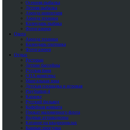
Осенняя рыбалка
Летняя рыбалка
Аренда инвентаря
Аренда техники
Календарь рыбака
Фотогалерея
Охота
Аренда техники
Календарь охотника
Фотогалерея
Отдых
Ресторан
Летние бассейны
Русская баня
СПА-комплекс
Мангальная зона
Детская площадка и игровая
PlayStation 4
Караоке
Русский бильярд
Кофейная комната
Прокат маломерного флота
Водные аттракционы
Катание на квадроциклах
Конные прогулки