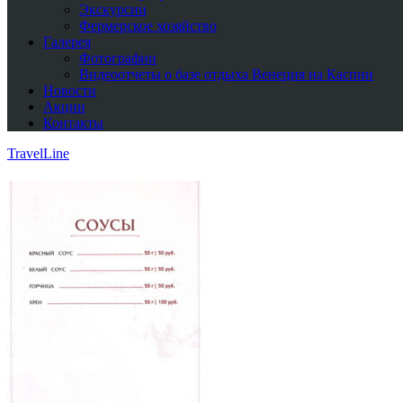
Экскурсии
Фермерское хозяйство
Галерея
Фотографии
Видеоотчеты о базе отдыха Венеция на Каспии
Новости
Акции
Контакты
TravelLine