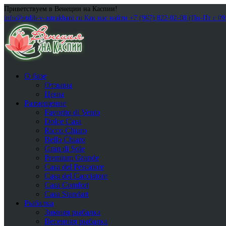
Приветствуем в Венеции на Каспии!
info@otdih-v-astrakhani.ru
Как нас найти
+7 (967) 822-02-08 (Пн-Пт с 09
О базе
Отзывы
Цены
Размещение
Favorito di Vento
Dolce Casa
Ricco Chiaro
Bello Chiaro
Gran di Sole
Premium Grande
Casa del Pescatore
Casa del Cacсiatore
Casa Comfort
Casa Standart
Рыбалка
Зимняя рыбалка
Весенняя рыбалка