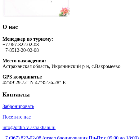
О нас
Менеджер по туризму:
+7-967-822-02-08
+7-8512-20-02-08
Место нахождения:
Астраханская область, Икрянинский р-н, с.Вахромеево
GPS координаты:
45º49’29.72″ N 47º35’36.28″ E
Контакты
Забронировать
Посетите нас
info@otdih-v-astrakhani.ru
+7 (967) 822-02-08 (отдел бронирования Пн-Пт с 09:00 до 18:00)