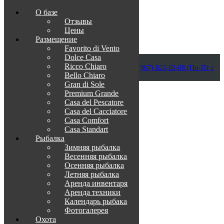
О базе
Отзывы
Цены
Размещение
Favorito di Vento
Dolce Casa
Приветствуем в Венеции на Каспии!
Ricco Chiaro
info@otdih-v-astrakhani.ru
Как нас найти
+7 (967) 822-02-08 (Пн-Пт с
Bello Chiaro
09:00 до 18:00)
Забронировать
Gran di Sole
TravelLine
Premium Grande
Casa del Pescatore
Casa del Cacсiatore
Casa Comfort
Casa Standart
Рыбалка
Зимняя рыбалка
Весенняя рыбалка
Осенняя рыбалка
Летняя рыбалка
Аренда инвентаря
Аренда техники
Календарь рыбака
Фотогалерея
Охота