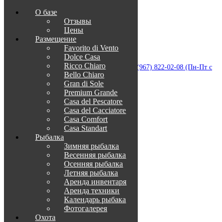
О базе
Отзывы
Цены
Размещение
Favorito di Vento
Dolce Casa
Приветствуем в Венеции на Каспии!
Ricco Chiaro
info@otdih-v-astrakhani.ru
Как нас найти
+7 (967) 822-02-08 (Пн-Пт с
Bello Chiaro
09:00 до 18:00)
Забронировать
Gran di Sole
TravelLine
Premium Grande
Casa del Pescatore
Casa del Cacсiatore
Casa Comfort
Casa Standart
Рыбалка
Зимняя рыбалка
Весенняя рыбалка
Осенняя рыбалка
Летняя рыбалка
Аренда инвентаря
Аренда техники
Календарь рыбака
Фотогалерея
Охота