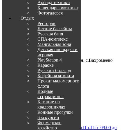
Аренда техники
Календарь охотника
Фотогалерея
Отдых
О нас
Ресторан
Летние бассейны
Русская баня
Менеджер по туризму:
СПА-комплекс
+7-967-822-02-08
Мангальная зона
+7-8512-20-02-08
Детская площадка и
игровая
Место нахождения:
PlayStation 4
Астраханская область, Икрянинский р-н, с.Вахромеево
Караоке
GPS координаты:
Русский бильярд
45º49’29.72″ N 47º35’36.28″ E
Кофейная комната
Прокат маломерного
флота
Контакты
Водные
аттракционы
Забронировать
Катание на
квадроциклах
Посетите нас
Конные прогулки
Экскурсии
info@otdih-v-astrakhani.ru
Фермерское
+7 (967) 822-02-08 (отдел бронирования Пн-Пт с 09:00 до
хозяйство