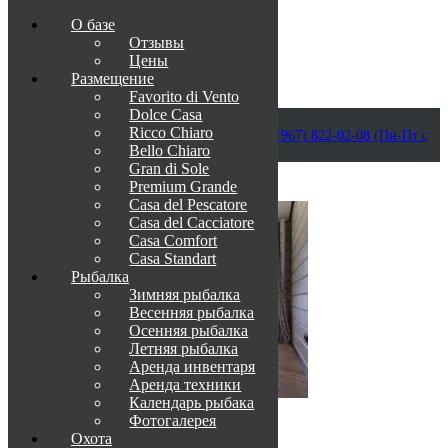
О базе
Отзывы
Цены
Размещение
Favorito di Vento
Dolce Casa
Приветствуем в Венеции на Каспии!
Ricco Chiaro
info@otdih-v-astrakhani.ru
Как нас найти
+7 (967) 822-02-08 (Пн-Пт с
Bello Chiaro
09:00 до 18:00)
Забронировать
Gran di Sole
TravelLine
Premium Grande
Casa del Pescatore
Casa del Cacсiatore
Casa Comfort
Casa Standart
Рыбалка
Зимняя рыбалка
Весенняя рыбалка
Осенняя рыбалка
Летняя рыбалка
Аренда инвентаря
Аренда техники
Календарь рыбака
Фотогалерея
О нас
Охота