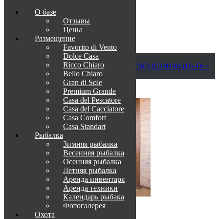
О базе
Отзывы
Цены
Размещение
Favorito di Vento
Dolce Casa
Приветствуем в Венеции на Каспии!
Ricco Chiaro
info@otdih-v-astrakhani.ru
Как нас найти
+7 (967) 822-02-08 (Пн-Пт с
Bello Chiaro
09:00 до 18:00)
Забронировать
Gran di Sole
TravelLine
Premium Grande
Casa del Pescatore
Casa del Cacсiatore
Casa Comfort
Casa Standart
Рыбалка
Зимняя рыбалка
Весенняя рыбалка
Осенняя рыбалка
Летняя рыбалка
Аренда инвентаря
Аренда техники
Календарь рыбака
Фотогалерея
О нас
Охота