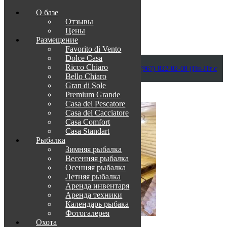
О базе
Отзывы
Цены
Размещение
Favorito di Vento
Dolce Casa
Приветствуем в Венеции на Каспии!
Ricco Chiaro
info@otdih-v-astrakhani.ru
Как нас найти
+7 (967) 822-02-08 (Пн-Пт с
Bello Chiaro
09:00 до 18:00)
Забронировать
Gran di Sole
TravelLine
Premium Grande
Casa del Pescatore
Casa del Cacсiatore
Casa Comfort
Casa Standart
Рыбалка
Зимняя рыбалка
Весенняя рыбалка
Осенняя рыбалка
Летняя рыбалка
Аренда инвентаря
Аренда техники
Календарь рыбака
Фотогалерея
Охота