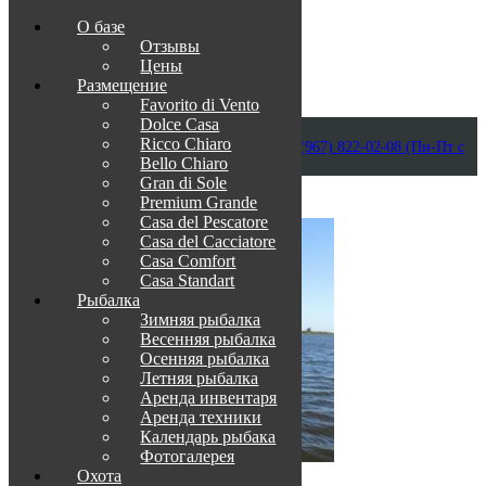
О базе
Отзывы
Цены
Размещение
Favorito di Vento
Dolce Casa
Приветствуем в Венеции на Каспии!
Ricco Chiaro
info@otdih-v-astrakhani.ru
Как нас найти
+7 (967) 822-02-08 (Пн-Пт с
Bello Chiaro
09:00 до 18:00)
Забронировать
Gran di Sole
TravelLine
Premium Grande
Casa del Pescatore
Casa del Cacсiatore
Casa Comfort
Casa Standart
Рыбалка
Зимняя рыбалка
Весенняя рыбалка
Осенняя рыбалка
Летняя рыбалка
Аренда инвентаря
Аренда техники
Календарь рыбака
Фотогалерея
Охота