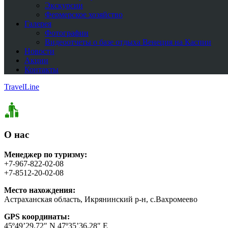
Экскурсии
Фермерское хозяйство
Галерея
Фотографии
Видеоотчеты о базе отдыха Венеция на Каспии
Новости
Акции
Контакты
TravelLine
О нас
Менеджер по туризму:
+7-967-822-02-08
+7-8512-20-02-08
Место нахождения:
Астраханская область, Икрянинский р-н, с.Вахромеево
GPS координаты:
45º49’29.72″ N 47º35’36.28″ E