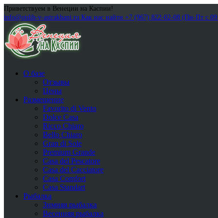
Приветствуем в Венеции на Каспии!
info@otdih-v-astrakhani.ru
Как нас найти
+7 (967) 822-02-08 (Пн-Пт с 09
О базе
Отзывы
Цены
Размещение
Favorito di Vento
Dolce Casa
Ricco Chiaro
Bello Chiaro
Gran di Sole
Premium Grande
Casa del Pescatore
Casa del Cacсiatore
Casa Comfort
Casa Standart
Рыбалка
Зимняя рыбалка
Весенняя рыбалка