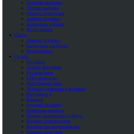
Осенняя рыбалка
Летняя рыбалка
Аренда инвентаря
Аренда техники
Календарь рыбака
Фотогалерея
Охота
Аренда техники
Календарь охотника
Фотогалерея
Отдых
Ресторан
Летние бассейны
Русская баня
СПА-комплекс
Мангальная зона
Детская площадка и игровая
PlayStation 4
Караоке
Русский бильярд
Кофейная комната
Прокат маломерного флота
Водные аттракционы
Катание на квадроциклах
Конные прогулки