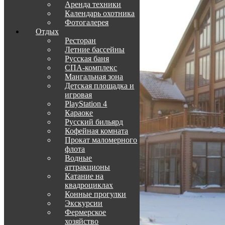
Аренда техники
Календарь охотника
Фотогалерея
Отдых
Ресторан
Летние бассейны
Русская баня
СПА-комплекс
Мангальная зона
Детская площадка и
игровая
PlayStation 4
Караоке
Русский бильярд
Кофейная комната
Прокат маломерного
флота
Водные
аттракционы
Катание на
квадроциклах
Конные прогулки
Экскурсии
Фермерское
хозяйство