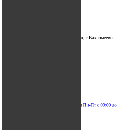
О нас
Менеджер по туризму:
+7-967-822-02-08
+7-8512-20-02-08
Место нахождения:
Астраханская область, Икрянинский р-н, с.Вахромеево
GPS координаты:
45º49’29.72″ N 47º35’36.28″ E
Контакты
Забронировать
Посетите нас
info@otdih-v-astrakhani.ru
+7 (967) 822-02-08 (отдел бронирования Пн-Пт с 09:00 до
18:00)
Социальные сети