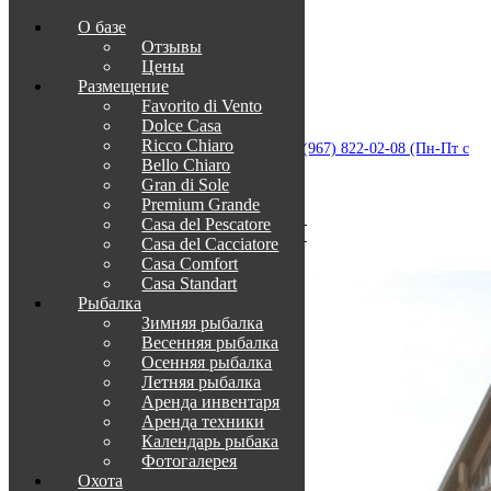
О базе
Отзывы
Цены
Размещение
Favorito di Vento
Dolce Casa
Приветствуем в Венеции на Каспии!
Ricco Chiaro
info@otdih-v-astrakhani.ru
Как нас найти
+7 (967) 822-02-08 (Пн-Пт с
Bello Chiaro
09:00 до 18:00)
Забронировать
Gran di Sole
TravelLine
Premium Grande
Casa del Pescatore
ГАЛЕРЕЯ
Casa del Cacсiatore
Casa Comfort
Casa Standart
Рыбалка
Зимняя рыбалка
Весенняя рыбалка
Осенняя рыбалка
Летняя рыбалка
Аренда инвентаря
Аренда техники
Календарь рыбака
Фотогалерея
Охота