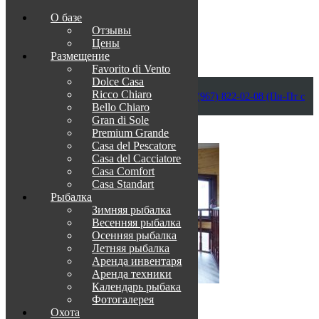
О базе
Отзывы
Цены
Размещение
Favorito di Vento
Dolce Casa
Приветствуем в Венеции на Каспии!
Ricco Chiaro
info@otdih-v-astrakhani.ru
Как нас найти
+7 (967) 822-02-08 (Пн-Пт с
Bello Chiaro
09:00 до 18:00)
Забронировать
Gran di Sole
TravelLine
Premium Grande
Casa del Pescatore
Casa del Cacсiatore
Casa Comfort
Casa Standart
Рыбалка
Зимняя рыбалка
Весенняя рыбалка
Осенняя рыбалка
Летняя рыбалка
Аренда инвентаря
Аренда техники
Календарь рыбака
Фотогалерея
О нас
Охота