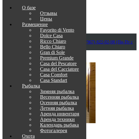
О базе
Отзывы
Цены
Размещение
Favorito di Vento
Dolce Casa
Приветствуем в Венеции на Каспии!
Ricco Chiaro
info@otdih-v-astrakhani.ru
Как нас найти
+7 (967) 822-02-08 (Пн-Пт с
Bello Chiaro
09:00 до 18:00)
Забронировать
Gran di Sole
TravelLine
Premium Grande
Casa del Pescatore
Casa del Cacсiatore
Casa Comfort
Casa Standart
Рыбалка
Зимняя рыбалка
Весенняя рыбалка
Осенняя рыбалка
Летняя рыбалка
Аренда инвентаря
Аренда техники
Календарь рыбака
Фотогалерея
О нас
Охота