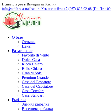
Приветствуем в Венеции на Каспии!
info@otdih-v-astrakhani.ru
Как нас найти
+7 (967) 822-02-08 (Пн-Пт с 09
О базе
Отзывы
Цены
Размещение
Favorito di Vento
Dolce Casa
Ricco Chiaro
Bello Chiaro
Gran di Sole
Premium Grande
Casa del Pescatore
Casa del Cacсiatore
Casa Comfort
Casa Standart
Рыбалка
Зимняя рыбалка
Весенняя рыбалка