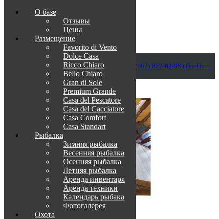
О базе
Отзывы
Цены
Размещение
Favorito di Vento
Dolce Casa
Приветствуем в Венеции на Каспии!
Ricco Chiaro
info@otdih-v-astrakhani.ru
Как нас найти
+7 (967) 822-02-08 (Пн-Пт с
Bello Chiaro
09:00 до 18:00)
Забронировать
Gran di Sole
TravelLine
Premium Grande
Casa del Pescatore
Casa del Cacсiatore
Casa Comfort
Casa Standart
Рыбалка
Зимняя рыбалка
Весенняя рыбалка
Осенняя рыбалка
Летняя рыбалка
Аренда инвентаря
Аренда техники
Календарь рыбака
Фотогалерея
О нас
Охота