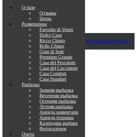
О базе
Отзывы
Цены
Размещение
Favorito di Vento
Dolce Casa
Приветствуем в Венеции на Каспии!
Ricco Chiaro
info@otdih-v-astrakhani.ru
Как нас найти
+7 (967) 822-02-08 (Пн-Пт с
Bello Chiaro
09:00 до 18:00)
Забронировать
Gran di Sole
TravelLine
Premium Grande
Casa del Pescatore
Casa del Cacсiatore
Casa Comfort
Casa Standart
Рыбалка
Зимняя рыбалка
Весенняя рыбалка
Осенняя рыбалка
Летняя рыбалка
Аренда инвентаря
Аренда техники
Календарь рыбака
Фотогалерея
Охота