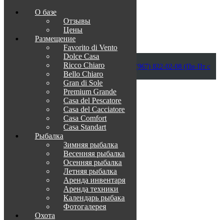
О базе
Отзывы
Цены
Размещение
Favorito di Vento
Dolce Casa
Приветствуем в Венеции на Каспии!
Ricco Chiaro
info@otdih-v-astrakhani.ru
Как нас найти
+7 (967) 822-02-08 (Пн-Пт с
Bello Chiaro
09:00 до 18:00)
Забронировать
Gran di Sole
TravelLine
Premium Grande
Casa del Pescatore
Casa del Cacсiatore
Casa Comfort
Casa Standart
Рыбалка
Зимняя рыбалка
Весенняя рыбалка
Осенняя рыбалка
Летняя рыбалка
Аренда инвентаря
Аренда техники
Календарь рыбака
Фотогалерея
Охота